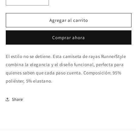
Reducir
Aumentar
cantidad
cantidad
para
para
Camiseta
Camiseta
Agregar al carrito
La
La
Previa
Previa
Comprar ahora
Mujer
Mujer
El estilo no se detiene. Esta camiseta de rayas RunnerStyle
combina la elegancia y el diseño funcional, perfecta para
quienes saben que cada paso cuenta. Composición: 95%
poliéster, 5% elastano.
Share